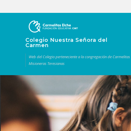
Colegio Nuestra Señora del
Carmen
Web del Colegio perteneciente a la congregación de Carmelitas
Misioneras Teresianas