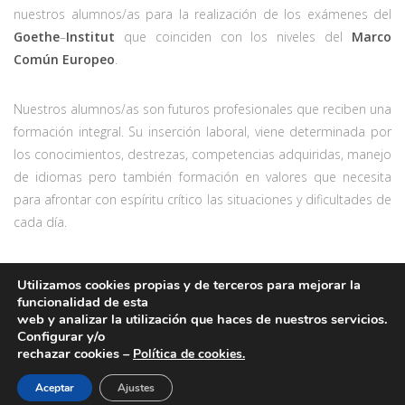
nuestros alumnos/as para la realización de los exámenes del
Goethe
–
Institut
que coinciden con los niveles del
Marco
Común Europeo
.
Nuestros alumnos/as son futuros profesionales que reciben una
formación integral. Su inserción laboral, viene determinada por
los conocimientos, destrezas, competencias adquiridas, manejo
de idiomas pero también formación en valores que necesita
para afrontar con espíritu crítico las situaciones y dificultades de
cada día.
Utilizamos cookies propias y de terceros para mejorar la
funcionalidad de esta
web y analizar la utilización que haces de nuestros servicios.
Configurar y/o
rechazar cookies –
Política de cookies.
PUEDE ACCEDER A NUESTRO
CANAL ÉTICO
.
Aceptar
Ajustes