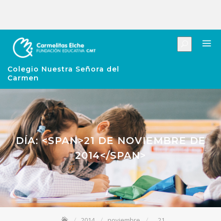
Colegio Nuestra Señora del
Carmen
DÍA: <SPAN>21 DE NOVIEMBRE DE
2014</SPAN>
2014
noviembre
21