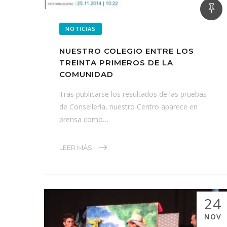
NOTICIAS
NUESTRO COLEGIO ENTRE LOS
TREINTA PRIMEROS DE LA
COMUNIDAD
Tras publicarse los resultados de las pruebas
de Consellería, nuestro Centro aparece en
prensa como…
LEER MÁS
24
NOV