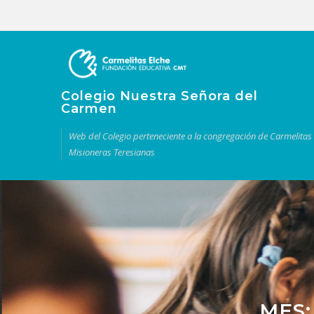
Colegio Nuestra Señora del
Carmen
Web del Colegio perteneciente a la congregación de Carmelitas
Misioneras Teresianas
MES: