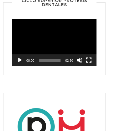
CICLO SUPERIOR PRÓTESIS
DENTALES
Reproductor
de
vídeo
00:00
02:30