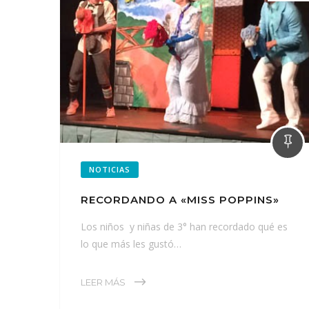
NOTICIAS
RECORDANDO A «MISS POPPINS»
Los niños y niñas de 3° han recordado qué es
lo que más les gustó…
LEER MÁS