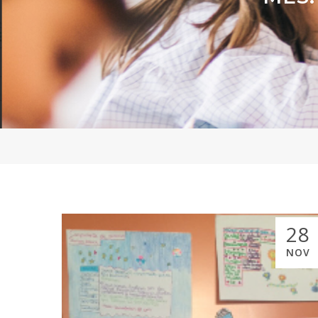
28
NOV