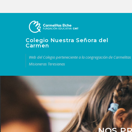
Colegio Nuestra Señora del
Carmen
Web del Colegio perteneciente a la congregación de Carmelitas
Misioneras Teresianas
NOS PR