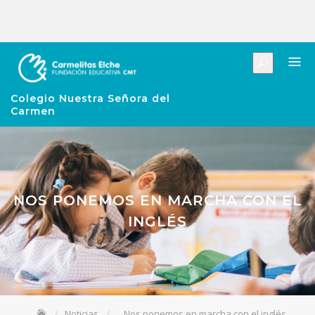
Colegio Nuestra Señora del
Carmen
NOS PONEMOS EN MARCHA CON EL
INGLÉS
Noticias
Nos ponemos en marcha con el inglés