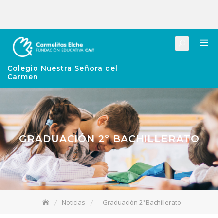
Colegio Nuestra Señora del
Carmen
GRADUACIÓN 2º BACHILLERATO
Noticias
Graduación 2º Bachillerato