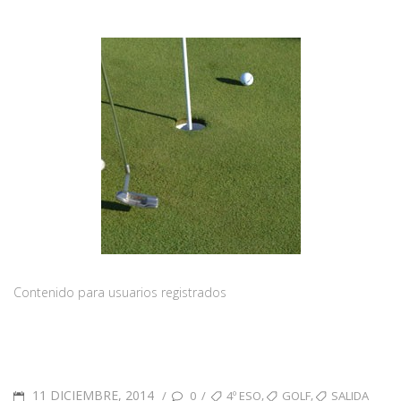
Contenido para usuarios registrados
11 DICIEMBRE, 2014
,
,
/
/
0
4º ESO
GOLF
SALIDA