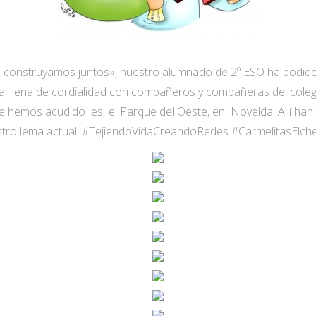
e, construyamos juntos», nuestro alumnado de 2º ESO ha podido
ial llena de cordialidad con compañeros y compañeras del coleg
de hemos acudido es el Parque del Oeste, en Novelda. Allí han
stro lema actual: #TejiendoVidaCreandoRedes #CarmelitasElch