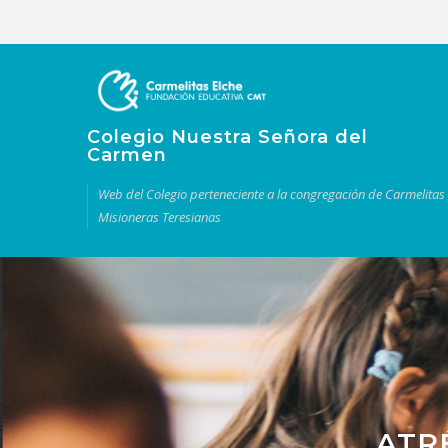
Colegio Nuestra Señora del
Carmen
Web del Colegio perteneciente a la congregación de Carmelitas
Misioneras Teresianas
ATR