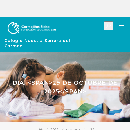
Colegio Nuestra Señora del
Carmen
DÍA: <SPAN>29 DE OCTUBRE DE
2025</SPAN>
2025
octubre
29