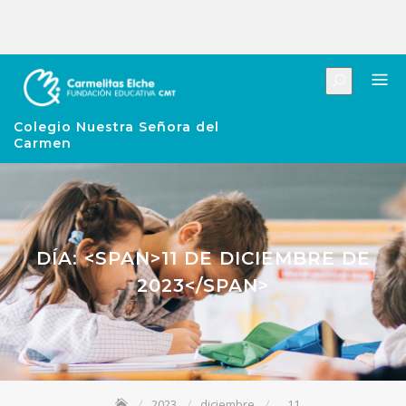
Colegio Nuestra Señora del
Carmen
DÍA: <SPAN>11 DE DICIEMBRE DE
2023</SPAN>
2023
diciembre
11