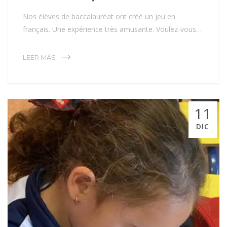
Nos élèves de baccalauréat ont créé un jeu en
français. Une expérience très amusante. Voulez-vous…
LEER MÁS
11
DIC