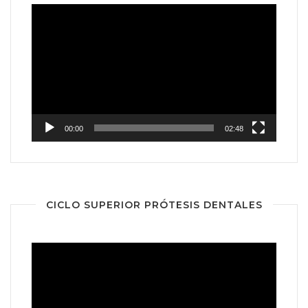
Reproductor
de
vídeo
00:00
02:48
CICLO SUPERIOR PRÓTESIS DENTALES
Reproductor
de
vídeo