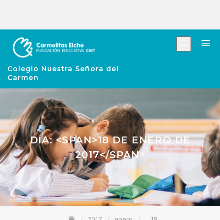
Colegio Nuestra Señora del
Carmen
DÍA: <SPAN>18 DE ENERO DE
2017</SPAN>
2017
enero
18