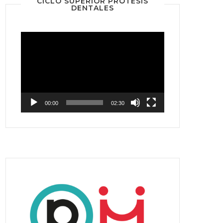
CICLO SUPERIOR PRÓTESIS
DENTALES
Reproductor
de
vídeo
00:00
02:30