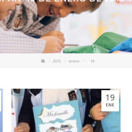
2015
enero
19
19
ENE