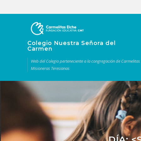
Colegio Nuestra Señora del
Carmen
Web del Colegio perteneciente a la congregación de Carmelitas
Misioneras Teresianas
DÍA: 