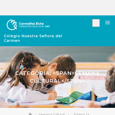
Colegio Nuestra Señora del
Carmen
CATEGORÍA: <SPAN>SEMANA
CULTURAL</SPAN>
Semana Cultural
Página 14