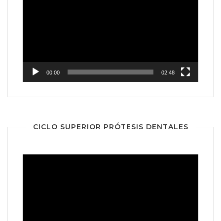
de
vídeo
00:00
02:48
CICLO SUPERIOR PRÓTESIS DENTALES
Reproductor
de
vídeo