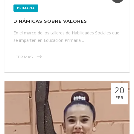
PRIMARIA
DINÁMICAS SOBRE VALORES
En el marco de los talleres de Habilidades Sociales que
se imparten en Educación Primaria…
LEER MÁS
20
FEB