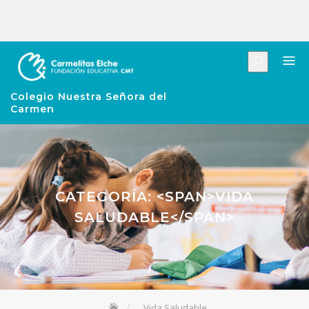
Colegio Nuestra Señora del
Carmen
CATEGORÍA: <SPAN>VIDA
SALUDABLE</SPAN>
Vida Saludable