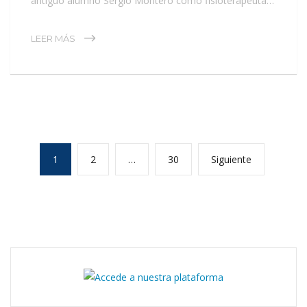
antiguo alumno Sergio Montero como fisioterapeuta…
LEER MÁS
1
2
…
30
Siguiente